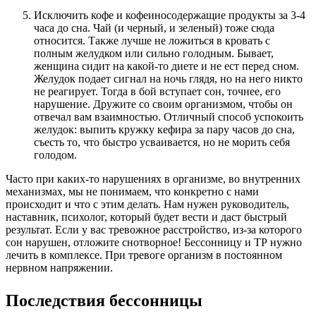
Исключить кофе и кофеиносодержащие продукты за 3-4
часа до сна. Чай (и черный, и зеленый) тоже сюда
относится. Также лучше не ложиться в кровать с
полным желудком или сильно голодным. Бывает,
женщина сидит на какой-то диете и не ест перед сном.
Желудок подает сигнал на ночь глядя, но на него никто
не реагирует. Тогда в бой вступает сон, точнее, его
нарушение. Дружите со своим организмом, чтобы он
отвечал вам взаимностью. Отличный способ успокоить
желудок: выпить кружку кефира за пару часов до сна,
съесть то, что быстро усваивается, но не морить себя
голодом.
Часто при каких-то нарушениях в организме, во внутренних
механизмах, мы не понимаем, что конкретно с нами
происходит и что с этим делать. Нам нужен руководитель,
наставник, психолог, который будет вести и даст быстрый
результат. Если у вас тревожное расстройство, из-за которого
сон нарушен, отложите снотворное! Бессонницу и ТР нужно
лечить в комплексе. При тревоге организм в постоянном
нервном напряжении.
Последствия бессонницы