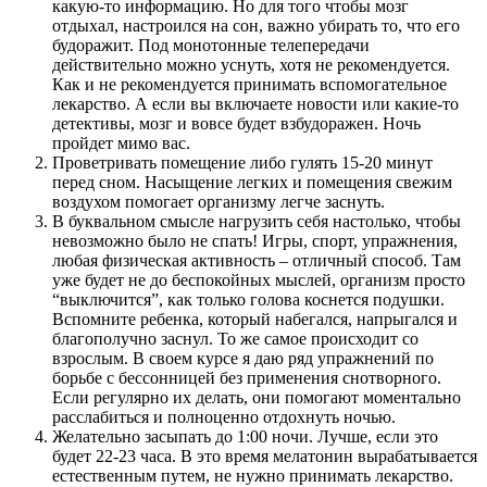
какую-то информацию. Но для того чтобы мозг
отдыхал, настроился на сон, важно убирать то, что его
будоражит. Под монотонные телепередачи
действительно можно уснуть, хотя не рекомендуется.
Как и не рекомендуется принимать вспомогательное
лекарство. А если вы включаете новости или какие-то
детективы, мозг и вовсе будет взбудоражен. Ночь
пройдет мимо вас.
Проветривать помещение либо гулять 15-20 минут
перед сном. Насыщение легких и помещения свежим
воздухом помогает организму легче заснуть.
В буквальном смысле нагрузить себя настолько, чтобы
невозможно было не спать! Игры, спорт, упражнения,
любая физическая активность – отличный способ. Там
уже будет не до беспокойных мыслей, организм просто
“выключится”, как только голова коснется подушки.
Вспомните ребенка, который набегался, напрыгался и
благополучно заснул. То же самое происходит со
взрослым. В своем курсе я даю ряд упражнений по
борьбе с бессонницей без применения снотворного.
Если регулярно их делать, они помогают моментально
расслабиться и полноценно отдохнуть ночью.
Желательно засыпать до 1:00 ночи. Лучше, если это
будет 22-23 часа. В это время мелатонин вырабатывается
естественным путем, не нужно принимать лекарство.