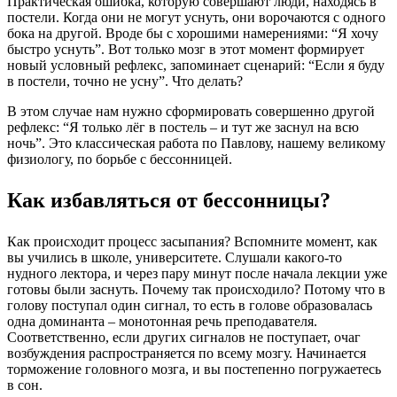
Практическая ошибка, которую совершают люди, находясь в
постели. Когда они не могут уснуть, они ворочаются с одного
бока на другой. Вроде бы с хорошими намерениями: “Я хочу
быстро уснуть”. Вот только мозг в этот момент формирует
новый условный рефлекс, запоминает сценарий: “Если я буду
в постели, точно не усну”. Что делать?
В этом случае нам нужно сформировать совершенно другой
рефлекс: “Я только лёг в постель – и тут же заснул на всю
ночь”. Это классическая работа по Павлову, нашему великому
физиологу, по борьбе с бессонницей.
Как избавляться от бессонницы?
Как происходит процесс засыпания? Вспомните момент, как
вы учились в школе, университете. Слушали какого-то
нудного лектора, и через пару минут после начала лекции уже
готовы были заснуть. Почему так происходило? Потому что в
голову поступал один сигнал, то есть в голове образовалась
одна доминанта – монотонная речь преподавателя.
Соответственно, если других сигналов не поступает, очаг
возбуждения распространяется по всему мозгу. Начинается
торможение головного мозга, и вы постепенно погружаетесь
в сон.