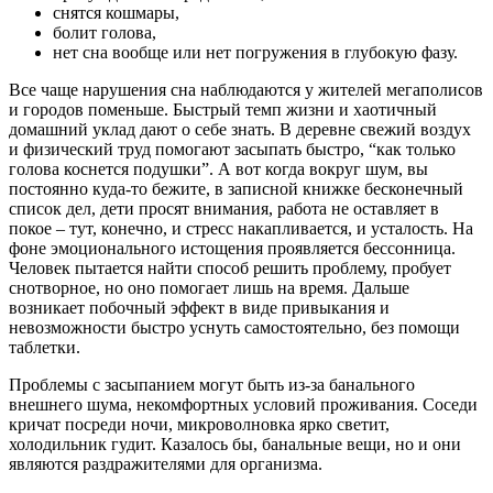
снятся кошмары,
болит голова,
нет сна вообще или нет погружения в глубокую фазу.
Все чаще нарушения сна наблюдаются у жителей мегаполисов
и городов поменьше. Быстрый темп жизни и хаотичный
домашний уклад дают о себе знать. В деревне свежий воздух
и физический труд помогают засыпать быстро, “как только
голова коснется подушки”. А вот когда вокруг шум, вы
постоянно куда-то бежите, в записной книжке бесконечный
список дел, дети просят внимания, работа не оставляет в
покое – тут, конечно, и стресс накапливается, и усталость. На
фоне эмоционального истощения проявляется бессонница.
Человек пытается найти способ решить проблему, пробует
снотворное, но оно помогает лишь на время. Дальше
возникает побочный эффект в виде привыкания и
невозможности быстро уснуть самостоятельно, без помощи
таблетки.
Проблемы с засыпанием могут быть из-за банального
внешнего шума, некомфортных условий проживания. Соседи
кричат посреди ночи, микроволновка ярко светит,
холодильник гудит. Казалось бы, банальные вещи, но и они
являются раздражителями для организма.