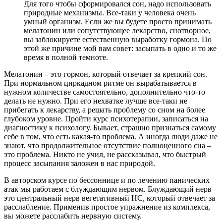
Для того чтобы сформировался сон, надо использовать
природные механизмы. Все-таки у человека очень
умный организм. Если же вы будете просто принимать
мелатонин или сопутствующее лекарство, снотворное,
вы заблокируете естественную выработку гормона. По
этой же причине мой вам совет: засыпать в одно и то же
время в полной темноте.
Мелатонин – это гормон, который отвечает за крепкий сон.
При нормальном циркадном ритме он вырабатывается в
нужном количестве самостоятельно, дополнительно что-то
делать не нужно. При его нехватке лучше все-таки не
прибегать к лекарству, а решать проблему со сном на более
глубоком уровне. Пройти курс психотерапии, записаться на
диагностику к психологу. Бывает, страшно признаться самому
себе в том, что есть какая-то проблема. А иногда люди даже не
знают, что продолжительное отсутствие полноценного сна –
это проблема. Никто не учил, не рассказывал, что быстрый
процесс засыпания заложен в нас природой.
В авторском курсе по бессоннице и по лечению панических
атак мы работаем с блуждающим нервом. Блуждающий нерв –
это центральный нерв вегетативный НС, который отвечает за
расслабление. Применив простое упражнение из комплекса,
вы можете расслабить нервную систему.