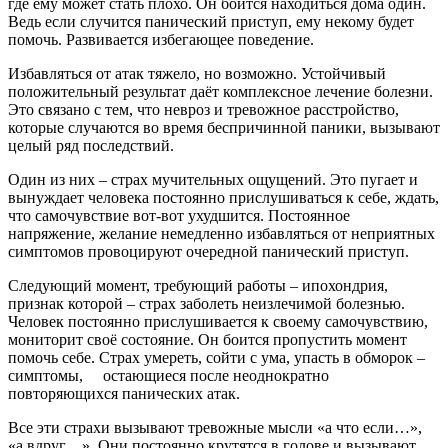
где ему может стать плохо. Он боится находиться дома один.
Ведь если случится панический приступ, ему некому будет
помочь. Развивается избегающее поведение.
Избавляться от атак тяжело, но возможно. Устойчивый
положительный результат даёт комплексное лечение болезни.
Это связано с тем, что невроз и тревожное расстройство,
которые случаются во время беспричинной паники, вызывают
целый ряд последствий.
Один из них – страх мучительных ощущений. Это пугает и
вынуждает человека постоянно прислушиваться к себе, ждать,
что самочувствие вот-вот ухудшится. Постоянное
напряжение, желание немедленно избавляться от неприятных
симптомов провоцируют очередной панический приступ.
Следующий момент, требующий работы – ипохондрия,
признак которой – страх заболеть неизлечимой болезнью.
Человек постоянно прислушивается к своему самочувствию,
мониторит своё состояние. Он боится пропустить момент
помочь себе. Страх умереть, сойти с ума, упасть в обморок –
симптомы, остающиеся после неоднократно
повторяющихся панических атак.
Все эти страхи вызывают тревожные мысли «а что если…»,
«а вдруг…». Они постоянно крутятся в голове и вызывают