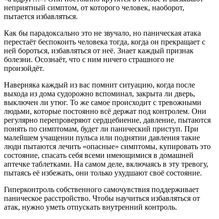
неприятный симптом, от которого человек, наоборот,
пытается избавляться.
Как бы парадоксально это не звучало, но паническая атака
перестаёт беспокоить человека тогда, когда он прекращает с
ней бороться, избавляться от неё. Знает каждый признак
болезни. Осознаёт, что с ним ничего страшного не
произойдёт.
Наверняка каждый из вас помнит ситуацию, когда после
выхода из дома судорожно вспоминал, закрыта ли дверь,
выключен ли утюг. То же самое происходит с тревожными
людьми, которые постоянно всё держат под контролем. Они
регулярно перепроверяют сердцебиение, давление, пытаются
понять по симптомам, будет ли панический приступ. При
малейшем учащении пульса или поднятии давления такие
люди пытаются лечить «опасные» симптомы, купировать это
состояние, спасать себя всеми имеющимися в домашней
аптечке таблетками. На самом деле, включаясь в эту тревогу,
пытаясь её избежать, они только ухудшают своё состояние.
Гиперконтроль собственного самочувствия поддерживает
паническое расстройство. Чтобы научиться избавляться от
атак, нужно уметь отпускать внутренний контроль.