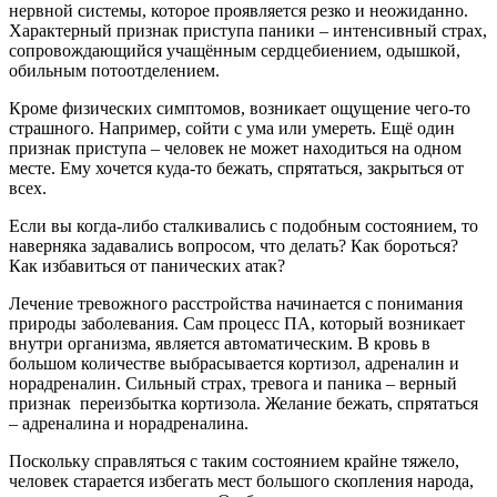
нервной системы, которое проявляется резко и неожиданно.
Характерный признак приступа паники – интенсивный страх,
сопровождающийся учащённым сердцебиением, одышкой,
обильным потоотделением.
Кроме физических симптомов, возникает ощущение чего-то
страшного. Например, сойти с ума или умереть. Ещё один
признак приступа – человек не может находиться на одном
месте. Ему хочется куда-то бежать, спрятаться, закрыться от
всех.
Если вы когда-либо сталкивались с подобным состоянием, то
наверняка задавались вопросом, что делать? Как бороться?
Как избавиться от панических атак?
Лечение тревожного расстройства начинается с понимания
природы заболевания. Сам процесс ПА, который возникает
внутри организма, является автоматическим. В кровь в
большом количестве выбрасывается кортизол, адреналин и
норадреналин. Сильный страх, тревога и паника – верный
признак переизбытка кортизола. Желание бежать, спрятаться
– адреналина и норадреналина.
Поскольку справляться с таким состоянием крайне тяжело,
человек старается избегать мест большого скопления народа,